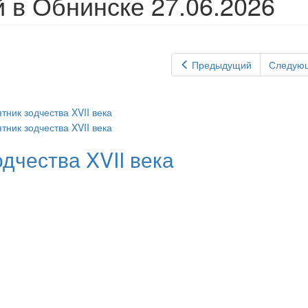
в Обнинске 27.06.2026
Предыдущий
Следую
дчества XVII века
»