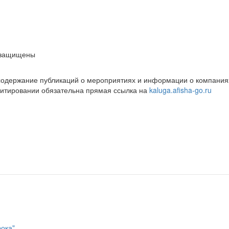
 защищены
 содержание публикаций о мероприятиях и информации о компаниях
цитировании обязательна прямая ссылка на
kaluga.afisha-go.ru
рока"