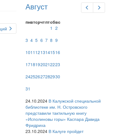
Август
Предыдущий
Следующий
пн
вт
ср
чт
пт
сб
вс
1
2
щий
3
4
5
6
7
8
9
10
11
12
13
14
15
16
17
18
19
20
21
22
23
24
25
26
27
28
29
30
31
24.10.2024
В Калужской специальной
библиотеке им. Н. Островского
представили тактильную книгу
«Исполиновы горы» Каспара Давида
Фридриха
23.10.2024
В Калуге пройдет