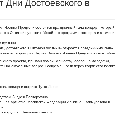
т Дни Достоевского в
ия Иоанна Предтечи состоится праздничный гала-концерт, который
ского в Оптиной пустыни». Узнайте о программе концерта и знамени
Дни Достоевского в Оптиной пустыни» откроется праздничным гала-
амовой территории Церкви Зачатия Иоанна Предтечи в селе Губин
ельского проекта, призван помочь обществу, особенно молодежи,
еты на актуальные вопросы современности через творчество велик
ка, певица и актриса Тутта Ларсен.
дством Андрея Полторухина.
енная артистка Российской Федерации Альбина Шагимуратова в
ра.
в и группа «Певцовъ-оркестр».