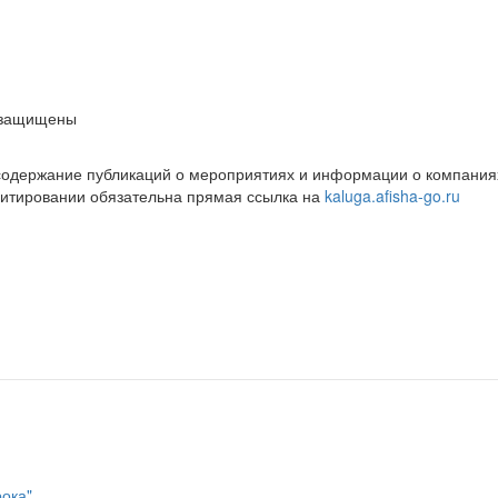
 защищены
 содержание публикаций о мероприятиях и информации о компаниях
цитировании обязательна прямая ссылка на
kaluga.afisha-go.ru
рока"