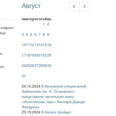
Август
Предыдущий
Следующий
пн
вт
ср
чт
пт
сб
вс
1
2
 откроет
тых
3
4
5
6
7
8
9
10
11
12
13
14
15
16
о.
17
18
19
20
21
22
23
24
25
26
27
28
29
30
ого
31
24.10.2024
В Калужской специальной
библиотеке им. Н. Островского
представили тактильную книгу
«Исполиновы горы» Каспара Давида
Фридриха
23.10.2024
В Калуге пройдет