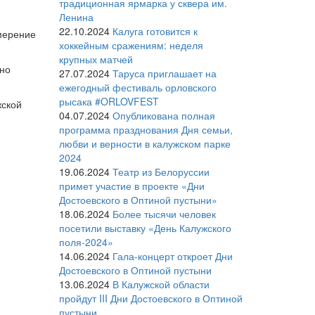
традиционная ярмарка у сквера им.
Ленина
22.10.2024
Калуга готовится к
змерение
хоккейным сражениям: неделя
крупных матчей
дно
27.07.2024
Таруса приглашает на
ежегодный фестиваль орловского
рысака #ORLOVFEST
жской
04.07.2024
Опубликована полная
программа празднования Дня семьи,
любви и верности в калужском парке
2024
19.06.2024
Театр из Белоруссии
примет участие в проекте «Дни
Достоевского в Оптиной пустыни»
18.06.2024
Более тысячи человек
посетили выставку «День Калужского
поля-2024»
14.06.2024
Гала-концерт откроет Дни
Достоевского в Оптиной пустыни
13.06.2024
В Калужской области
пройдут III Дни Достоевского в Оптиной
пустыни