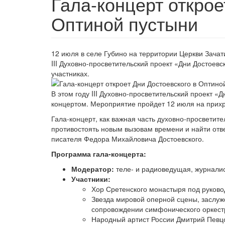
Гала-концерт открое
Оптиной пустыни
12 июля в селе Губино на территории Церкви Зачат
III Духовно-просветительский проект «Дни Достоев
участниках.
В этом году III Духовно-просветительский проект «
концертом. Мероприятие пройдет 12 июля на прихр
Гала-концерт, как важная часть духовно-просветит
противостоять новым вызовам времени и найти отв
писателя Федора Михайловича Достоевского.
Программа гала-концерта:
Модератор:
теле- и радиоведущая, журналист
Участники:
Хор Сретенского монастыря под руково
Звезда мировой оперной сцены, заслуж
сопровождении симфонического оркест
Народный артист России Дмитрий Певцо