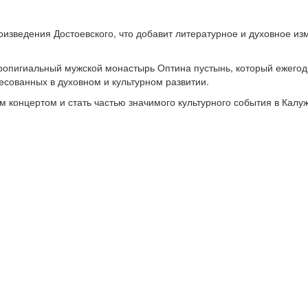
оизведения Достоевского, что добавит литературное и духовное и
ропигиальный мужской монастырь Оптина пустынь, который ежего
ресованных в духовном и культурном развитии.
 концертом и стать частью значимого культурного события в Калу