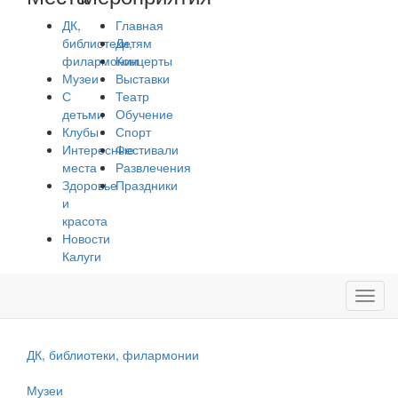
ДК,
Главная
библиотеки,
Детям
филармонии
Концерты
Музеи
Выставки
С
Театр
детьми
Обучение
Клубы
Спорт
Интересные
Фестивали
места
Развлечения
Здоровье
Праздники
и
красота
Новости
Калуги
Toggl
navig
ДК, библиотеки, филармонии
Музеи