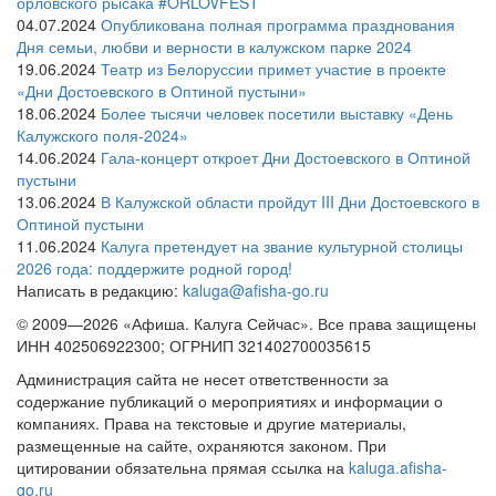
орловского рысака #ORLOVFEST
04.07.2024
Опубликована полная программа празднования
Дня семьи, любви и верности в калужском парке 2024
19.06.2024
Театр из Белоруссии примет участие в проекте
«Дни Достоевского в Оптиной пустыни»
18.06.2024
Более тысячи человек посетили выставку «День
Калужского поля-2024»
14.06.2024
Гала-концерт откроет Дни Достоевского в Оптиной
пустыни
13.06.2024
В Калужской области пройдут III Дни Достоевского в
Оптиной пустыни
11.06.2024
Калуга претендует на звание культурной столицы
2026 года: поддержите родной город!
Написать в редакцию:
kaluga@afisha-go.ru
© 2009—2026 «Афиша. Калуга Сейчас». Все права защищены
ИНН 402506922300; ОГРНИП 321402700035615
Администрация сайта не несет ответственности за
содержание публикаций о мероприятиях и информации о
компаниях. Права на текстовые и другие материалы,
размещенные на сайте, охраняются законом. При
цитировании обязательна прямая ссылка на
kaluga.afisha-
go.ru