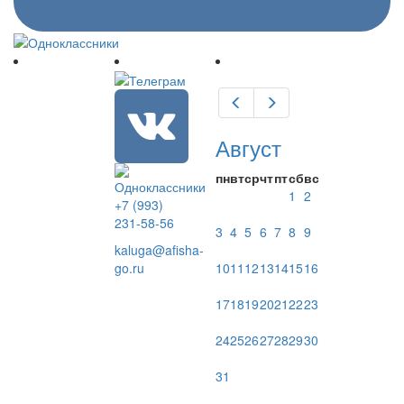
Предыдущий
Следующий
Август
пн
вт
ср
чт
пт
сб
вс
1
2
+7 (993)
231-58-56
3
4
5
6
7
8
9
kaluga@afisha-
10
11
12
13
14
15
16
go.ru
17
18
19
20
21
22
23
24
25
26
27
28
29
30
31