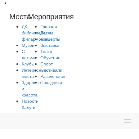
Места
Мероприятия
ДК,
Главная
библиотеки,
Детям
филармонии
Концерты
Музеи
Выставки
С
Театр
детьми
Обучение
Клубы
Спорт
Интересные
Фестивали
места
Развлечения
Здоровье
Праздники
и
красота
Новости
Калуги
Toggl
navig