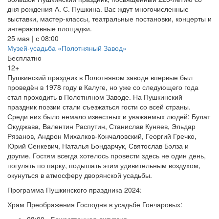
дня рождения А. С. Пушкина. Вас ждут многочисленные
выставки, мастер-классы, театральные постановки, концерты и
интерактивные площадки.
25 мая | с 08:00
Музей-усадьба «Полотняный Завод»
Бесплатно
12+
Пушкинский праздник в Полотняном заводе впервые был
проведён в 1978 году в Калуге, но уже со следующего года
стал проходить в Полотняном Заводе. На Пушкинский
праздник поэзии стали съезжаться гости со всей страны.
Среди них было немало известных и уважаемых людей: Булат
Окуджава, Валентин Распутин, Станислав Куняев, Эльдар
Рязанов, Андрон Михалков-Кончаловский, Георгий Гречко,
Юрий Сенкевич, Наталья Бондарчук, Святослав Бэлза и
другие. Гостям всегда хотелось провести здесь не один день,
погулять по парку, подышать этим удивительным воздухом,
окунуться в атмосферу дворянской усадьбы.
Программа Пушкинского праздника 2024:
Храм Преображения Господня в усадьбе Гончаровых:
08:00 - Божественная литургия