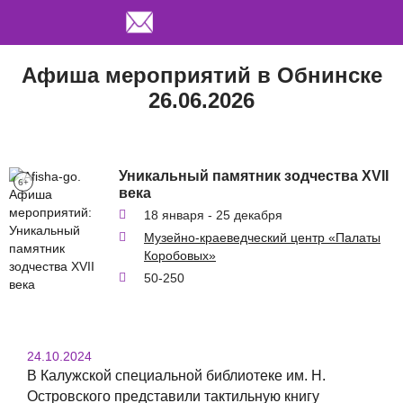
Перейти
Афиша мероприятий в Обнинске
к
26.06.2026
основному
содержанию
Уникальный памятник зодчества XVII
6+
века
18 января - 25 декабря
Музейно-краеведческий центр «Палаты
Коробовых»
50-250
24.10.2024
В Калужской специальной библиотеке им. Н.
Островского представили тактильную книгу