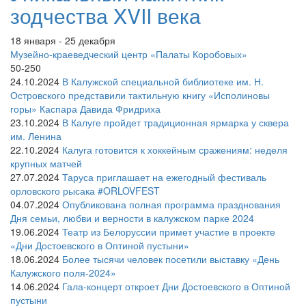
зодчества XVII века
18 января - 25 декабря
Музейно-краеведческий центр «Палаты Коробовых»
50-250
24.10.2024
В Калужской специальной библиотеке им. Н.
Островского представили тактильную книгу «Исполиновы
горы» Каспара Давида Фридриха
23.10.2024
В Калуге пройдет традиционная ярмарка у сквера
им. Ленина
22.10.2024
Калуга готовится к хоккейным сражениям: неделя
крупных матчей
27.07.2024
Таруса приглашает на ежегодный фестиваль
орловского рысака #ORLOVFEST
04.07.2024
Опубликована полная программа празднования
Дня семьи, любви и верности в калужском парке 2024
19.06.2024
Театр из Белоруссии примет участие в проекте
«Дни Достоевского в Оптиной пустыни»
18.06.2024
Более тысячи человек посетили выставку «День
Калужского поля-2024»
14.06.2024
Гала-концерт откроет Дни Достоевского в Оптиной
пустыни