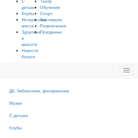
С
Театр
детьми
Обучение
Клубы
Спорт
Интересные
Фестивали
места
Развлечения
Здоровье
Праздники
и
красота
Новости
Калуги
Toggl
navig
ДК, библиотеки, филармонии
Музеи
С детьми
Клубы