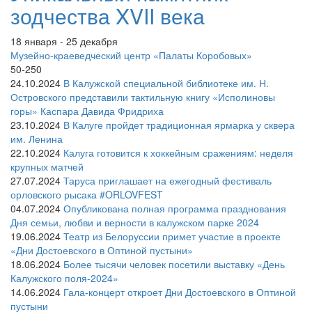
зодчества XVII века
18 января - 25 декабря
Музейно-краеведческий центр «Палаты Коробовых»
50-250
24.10.2024
В Калужской специальной библиотеке им. Н.
Островского представили тактильную книгу «Исполиновы
горы» Каспара Давида Фридриха
23.10.2024
В Калуге пройдет традиционная ярмарка у сквера
им. Ленина
22.10.2024
Калуга готовится к хоккейным сражениям: неделя
крупных матчей
27.07.2024
Таруса приглашает на ежегодный фестиваль
орловского рысака #ORLOVFEST
04.07.2024
Опубликована полная программа празднования
Дня семьи, любви и верности в калужском парке 2024
19.06.2024
Театр из Белоруссии примет участие в проекте
«Дни Достоевского в Оптиной пустыни»
18.06.2024
Более тысячи человек посетили выставку «День
Калужского поля-2024»
14.06.2024
Гала-концерт откроет Дни Достоевского в Оптиной
пустыни