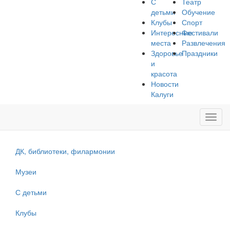
С
Театр
детьми
Обучение
Клубы
Спорт
Интересные
Фестивали
места
Развлечения
Здоровье
Праздники
и
красота
Новости
Калуги
Toggl
navig
ДК, библиотеки, филармонии
Музеи
С детьми
Клубы