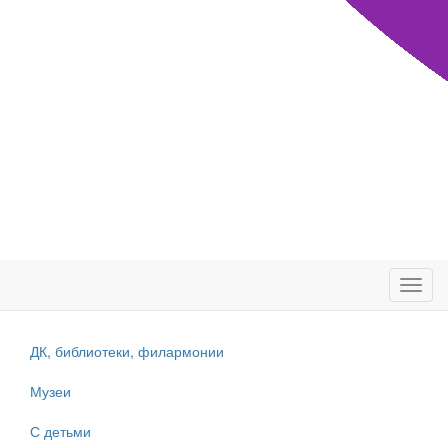
Toggl
navig
ДК, библиотеки, филармонии
Музеи
С детьми