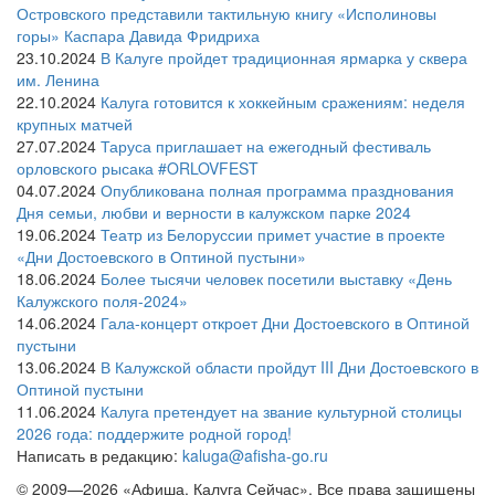
Островского представили тактильную книгу «Исполиновы
горы» Каспара Давида Фридриха
23.10.2024
В Калуге пройдет традиционная ярмарка у сквера
им. Ленина
22.10.2024
Калуга готовится к хоккейным сражениям: неделя
крупных матчей
27.07.2024
Таруса приглашает на ежегодный фестиваль
орловского рысака #ORLOVFEST
04.07.2024
Опубликована полная программа празднования
Дня семьи, любви и верности в калужском парке 2024
19.06.2024
Театр из Белоруссии примет участие в проекте
«Дни Достоевского в Оптиной пустыни»
18.06.2024
Более тысячи человек посетили выставку «День
Калужского поля-2024»
14.06.2024
Гала-концерт откроет Дни Достоевского в Оптиной
пустыни
13.06.2024
В Калужской области пройдут III Дни Достоевского в
Оптиной пустыни
11.06.2024
Калуга претендует на звание культурной столицы
2026 года: поддержите родной город!
Написать в редакцию:
kaluga@afisha-go.ru
© 2009—2026 «Афиша. Калуга Сейчас». Все права защищены