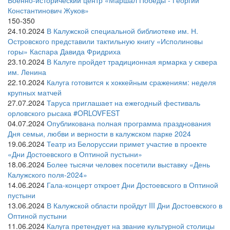
Военно-исторический центр «Маршал Победы - Георгий
Константинович Жуков»
150-350
24.10.2024
В Калужской специальной библиотеке им. Н.
Островского представили тактильную книгу «Исполиновы
горы» Каспара Давида Фридриха
23.10.2024
В Калуге пройдет традиционная ярмарка у сквера
им. Ленина
22.10.2024
Калуга готовится к хоккейным сражениям: неделя
крупных матчей
27.07.2024
Таруса приглашает на ежегодный фестиваль
орловского рысака #ORLOVFEST
04.07.2024
Опубликована полная программа празднования
Дня семьи, любви и верности в калужском парке 2024
19.06.2024
Театр из Белоруссии примет участие в проекте
«Дни Достоевского в Оптиной пустыни»
18.06.2024
Более тысячи человек посетили выставку «День
Калужского поля-2024»
14.06.2024
Гала-концерт откроет Дни Достоевского в Оптиной
пустыни
13.06.2024
В Калужской области пройдут III Дни Достоевского в
Оптиной пустыни
11.06.2024
Калуга претендует на звание культурной столицы