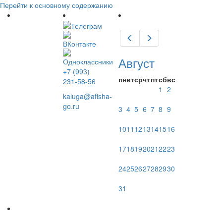
Перейти к основному содержанию
Предыдущий
Следующий
Август
+7 (993)
пн
вт
ср
чт
пт
сб
вс
231-58-56
1
2
kaluga@afisha-
go.ru
3
4
5
6
7
8
9
10
11
12
13
14
15
16
17
18
19
20
21
22
23
24
25
26
27
28
29
30
31