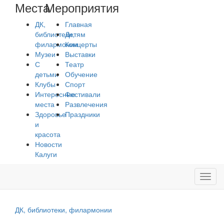
Места
Мероприятия
ДК,
Главная
библиотеки,
Детям
филармонии
Концерты
Музеи
Выставки
С
Театр
детьми
Обучение
Клубы
Спорт
Интересные
Фестивали
места
Развлечения
Здоровье
Праздники
и
красота
Новости
Калуги
Toggl
navig
ДК, библиотеки, филармонии