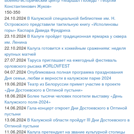
Военно-исторический центр «Маршал Победы - Георгий
Константинович Жуков»
150-350
24.10.2024
В Калужской специальной библиотеке им. Н.
Островского представили тактильную книгу «Исполиновы
горы» Каспара Давида Фридриха
23.10.2024
В Калуге пройдет традиционная ярмарка у сквера
им. Ленина
22.10.2024
Калуга готовится к хоккейным сражениям: неделя
крупных матчей
27.07.2024
Таруса приглашает на ежегодный фестиваль
орловского рысака #ORLOVFEST
04.07.2024
Опубликована полная программа празднования
Дня семьи, любви и верности в калужском парке 2024
19.06.2024
Театр из Белоруссии примет участие в проекте
«Дни Достоевского в Оптиной пустыни»
18.06.2024
Более тысячи человек посетили выставку «День
Калужского поля-2024»
14.06.2024
Гала-концерт откроет Дни Достоевского в Оптиной
пустыни
13.06.2024
В Калужской области пройдут III Дни Достоевского в
Оптиной пустыни
11.06.2024
Калуга претендует на звание культурной столицы