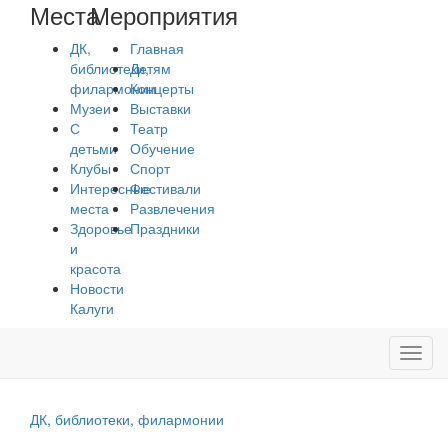
Места
Мероприятия
ДК,
Главная
библиотеки,
Детям
филармонии
Концерты
Музеи
Выставки
С
Театр
детьми
Обучение
Клубы
Спорт
Интересные
Фестивали
места
Развлечения
Здоровье
Праздники
и
красота
Новости
Калуги
Toggl
navig
ДК, библиотеки, филармонии