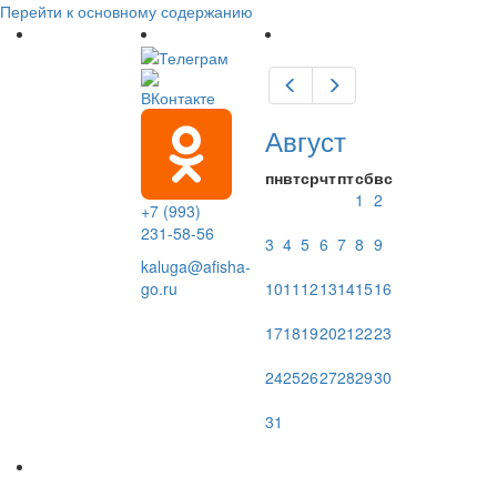
Перейти к основному содержанию
Предыдущий
Следующий
Август
пн
вт
ср
чт
пт
сб
вс
1
2
+7 (993)
231-58-56
3
4
5
6
7
8
9
kaluga@afisha-
10
11
12
13
14
15
16
go.ru
17
18
19
20
21
22
23
24
25
26
27
28
29
30
31