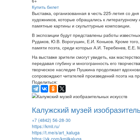
6+
Купить билет
Выставка, организованная в честь 225-летия со дн
художников, которые обращались к литературному 
памятные картины и скульптурные композиции.
В экспозиции будут представлены работы известных 
Рудаков, Ю.В. Ворогушин, Е.И. Коньков. Кроме тог
памяти поэта, среди которых А.И. Теребенев, Е.Е. 
На выставке зрители смогут увидеть, как мастерств
передавая глубину и многогранность его творчеств
творческое наследие Пушкина продолжает вдохновл
сопровождают читателей произведений поэта на пр
Поделиться:
Калужский музей изобразитель
+7 (4842) 56-28-30
https://kmii.ru/
https://t.me/s/art_kaluga
https://vk.com/kmiikaluga