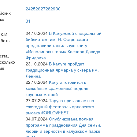
24
25
26
27
28
29
30
йских
же
31
24.10.2024
В Калужской специальной
К.И.
библиотеке им. Н. Островского
аботы
представили тактильную книгу
«Исполиновы горы» Каспара Давида
оэта,
Фридриха
сколько
23.10.2024
В Калуге пройдет
ые
традиционная ярмарка у сквера им.
Ленина
22.10.2024
Калуга готовится к
хоккейным сражениям: неделя
крупных матчей
27.07.2024
Таруса приглашает на
ежегодный фестиваль орловского
рысака #ORLOVFEST
04.07.2024
Опубликована полная
программа празднования Дня семьи,
любви и верности в калужском парке
2024