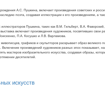
я рождения А.С. Пушкина, включает произведения советских и росси
наследию поэта, создавая иллюстрации к его произведениям, а так
иллюстраторов Пушкина, таких как В.М. Гильберт, В.А. Фаворский, 
о, выставка включает произведения художников, посвятивших свои р
Моисеенко, П.А. Косушко и Л.В. Варламова.
о живописцев, графиков и скульпторов раскрывает образ великого п
а. Включение произведений художников разных эпох показывает, на
ять мастеров изобразительного искусства, создавая образы, котор
отяжении десятилетий.
ных искусств