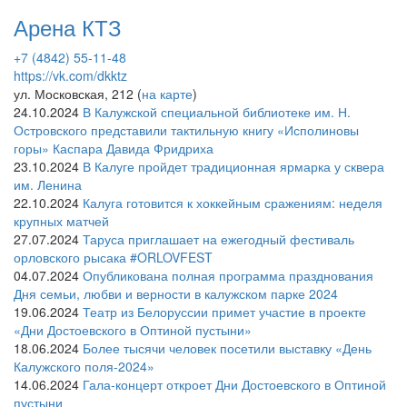
Арена КТЗ
+7 (4842) 55‑11-48
https://vk.com/dkktz
ул. Московская, 212 (
на карте
)
24.10.2024
В Калужской специальной библиотеке им. Н.
Островского представили тактильную книгу «Исполиновы
горы» Каспара Давида Фридриха
23.10.2024
В Калуге пройдет традиционная ярмарка у сквера
им. Ленина
22.10.2024
Калуга готовится к хоккейным сражениям: неделя
крупных матчей
27.07.2024
Таруса приглашает на ежегодный фестиваль
орловского рысака #ORLOVFEST
04.07.2024
Опубликована полная программа празднования
Дня семьи, любви и верности в калужском парке 2024
19.06.2024
Театр из Белоруссии примет участие в проекте
«Дни Достоевского в Оптиной пустыни»
18.06.2024
Более тысячи человек посетили выставку «День
Калужского поля-2024»
14.06.2024
Гала-концерт откроет Дни Достоевского в Оптиной
пустыни