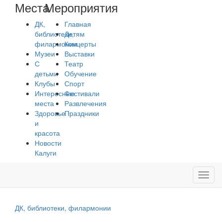
Места
Мероприятия
ДК,
Главная
библиотеки,
Детям
филармонии
Концерты
Музеи
Выставки
С
Театр
детьми
Обучение
Клубы
Спорт
Интересные
Фестивали
места
Развлечения
Здоровье
Праздники
и
красота
Новости
Калуги
Toggl
navig
ДК, библиотеки, филармонии