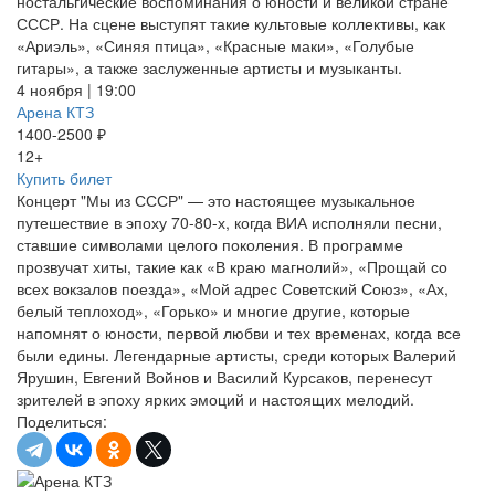
ностальгические воспоминания о юности и великой стране
СССР. На сцене выступят такие культовые коллективы, как
«Ариэль», «Синяя птица», «Красные маки», «Голубые
гитары», а также заслуженные артисты и музыканты.
4 ноября | 19:00
Арена КТЗ
1400-2500 ₽
12+
Купить билет
Концерт "Мы из СССР" — это настоящее музыкальное
путешествие в эпоху 70-80-х, когда ВИА исполняли песни,
ставшие символами целого поколения. В программе
прозвучат хиты, такие как «В краю магнолий», «Прощай со
всех вокзалов поезда», «Мой адрес Советский Союз», «Ах,
белый теплоход», «Горько» и многие другие, которые
напомнят о юности, первой любви и тех временах, когда все
были едины. Легендарные артисты, среди которых Валерий
Ярушин, Евгений Войнов и Василий Курсаков, перенесут
зрителей в эпоху ярких эмоций и настоящих мелодий.
Поделиться: