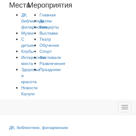
Места
Мероприятия
ДК,
Главная
библиотеки,
Детям
филармонии
Концерты
Музеи
Выставки
С
Театр
детьми
Обучение
Клубы
Спорт
Интересные
Фестивали
места
Развлечения
Здоровье
Праздники
и
красота
Новости
Калуги
Toggl
navig
ДК, библиотеки, филармонии