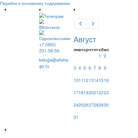
Перейти к основному содержанию
Предыдущий
Следующий
Август
+7 (993)
пн
вт
ср
чт
пт
сб
вс
231-58-56
1
2
kaluga@afisha-
go.ru
3
4
5
6
7
8
9
10
11
12
13
14
15
16
17
18
19
20
21
22
23
24
25
26
27
28
29
30
31