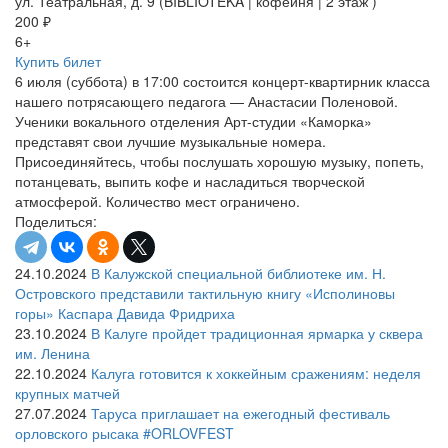
ул. Театральная, д. 9 (BIBLIOTEKA | кофейня | 2 этаж )
200 ₽
6+
Купить билет
6 июля (суббота) в 17:00 состоится концерт-квартирник класса
нашего потрясающего педагога — Анастасии Поленовой.
Ученики вокального отделения Арт-студии «Каморка»
представят свои лучшие музыкальные номера.
Присоединяйтесь, чтобы послушать хорошую музыку, попеть,
потанцевать, выпить кофе и насладиться творческой
атмосферой. Количество мест ограничено.
Поделиться:
24.10.2024
В Калужской специальной библиотеке им. Н.
Островского представили тактильную книгу «Исполиновы
горы» Каспара Давида Фридриха
23.10.2024
В Калуге пройдет традиционная ярмарка у сквера
им. Ленина
22.10.2024
Калуга готовится к хоккейным сражениям: неделя
крупных матчей
27.07.2024
Таруса приглашает на ежегодный фестиваль
орловского рысака #ORLOVFEST