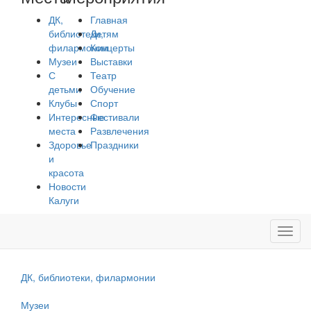
ДК,
Главная
библиотеки,
Детям
филармонии
Концерты
Музеи
Выставки
С
Театр
детьми
Обучение
Клубы
Спорт
Интересные
Фестивали
места
Развлечения
Здоровье
Праздники
и
красота
Новости
Калуги
Toggl
navig
ДК, библиотеки, филармонии
Музеи