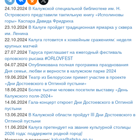
24.10.2024
В Калужской специальной библиотеке им. Н.
Островского представили тактильную книгу «Исполиновы
горы» Каспара Давида Фридриха
23.10.2024
В Калуге пройдет традиционная ярмарка у сквера
им. Ленина
22.10.2024
Калуга готовится к хоккейным сражениям: неделя
крупных матчей
27.07.2024
Таруса приглашает на ежегодный фестиваль
орловского рысака #ORLOVFEST
04.07.2024
Опубликована полная программа празднования
Дня семьи, любви и верности в калужском парке 2024
19.06.2024
Театр из Белоруссии примет участие в проекте
«Дни Достоевского в Оптиной пустыни»
18.06.2024
Более тысячи человек посетили выставку «День
Калужского поля-2024»
14.06.2024
Гала-концерт откроет Дни Достоевского в Оптиной
пустыни
13.06.2024
В Калужской области пройдут III Дни Достоевского в
Оптиной пустыни
11.06.2024
Калуга претендует на звание культурной столицы
2026 года: поддержите родной город!
Написать в редакцию:
kaluga@afisha-go.ru