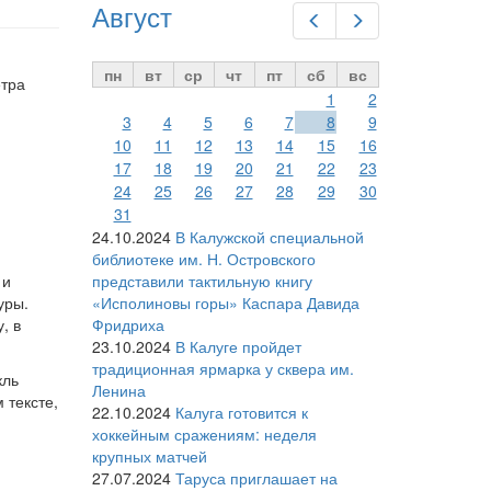
Август
Предыдущий
Следующий
пн
вт
ср
чт
пт
сб
вс
етра
1
2
3
4
5
6
7
8
9
10
11
12
13
14
15
16
17
18
19
20
21
22
23
24
25
26
27
28
29
30
31
24.10.2024
В Калужской специальной
библиотеке им. Н. Островского
 и
представили тактильную книгу
уры.
«Исполиновы горы» Каспара Давида
, в
Фридриха
23.10.2024
В Калуге пройдет
традиционная ярмарка у сквера им.
кль
Ленина
 тексте,
22.10.2024
Калуга готовится к
хоккейным сражениям: неделя
крупных матчей
27.07.2024
Таруса приглашает на