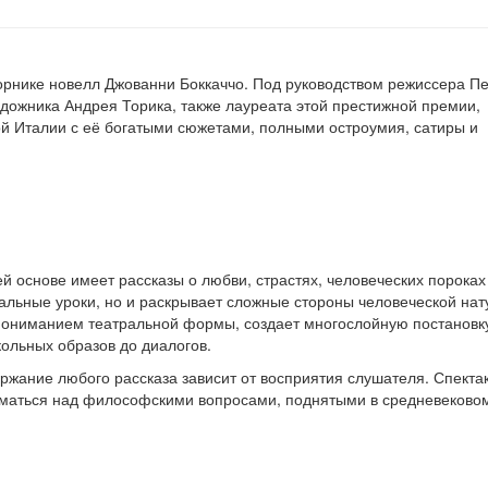
рнике новелл Джованни Боккаччо. Под руководством режиссера П
удожника Андрея Торика, также лауреата этой престижной премии,
ой Италии с её богатыми сюжетами, полными остроумия, сатиры и
й основе имеет рассказы о любви, страстях, человеческих пороках
альные уроки, но и раскрывает сложные стороны человеческой нат
пониманием театральной формы, создает многослойную постановку
кольных образов до диалогов.
ержание любого рассказа зависит от восприятия слушателя. Спекта
уматься над философскими вопросами, поднятыми в средневековом