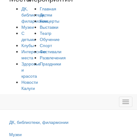
ДК,
Главная
библиотеки,
Детям
филармонии
Концерты
Музеи
Выставки
С
Театр
детьми
Обучение
Клубы
Спорт
Интересные
Фестивали
места
Развлечения
Здоровье
Праздники
и
красота
Новости
Калуги
Toggl
navig
ДК, библиотеки, филармонии
Музеи